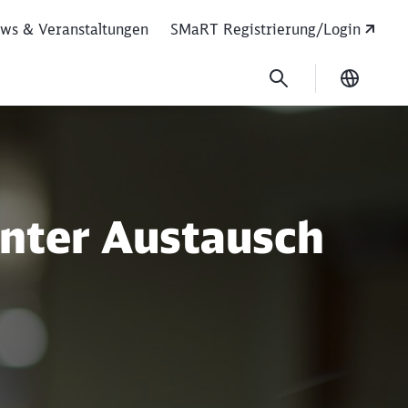
ws & Veranstaltungen
SMaRT Registrierung/Login
Ausgew
nmanagement (SMa
enter Austausch