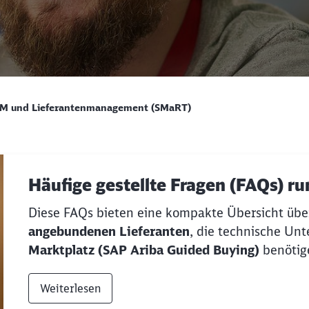
BM und Lieferantenmanagement (SMaRT)
Häufige gestellte Fragen (FAQs) r
Diese FAQs bieten eine kompakte Übersicht übe
Schl
angebundenen Lieferanten
, die technische U
Möchten Sie zu
weitergeleitet werden?
Marktplatz (SAP Ariba Guided Buying)
benötig
Abbrechen
Weiter
Weiterlesen