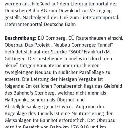
werden anschließend auf dem Lieferantenportal der
Schließen
Deutschen Bahn AG zum Download zur Verfügung
Möchten Sie zu
weitergeleitet
gestellt. Nachfolgend der Link zum Lieferantenportal:
werden?
Lieferantenportal Deutsche Bahn
Abbrechen
Weiter
Beschreibung
: EÜ Cornberg, EÜ Rautenhausen einschl.
Oberbau Das Projekt „Neubau Cornberger Tunnel“
befindet sich auf der Strecke *3600*Frankfurt/M.–
Göttingen. Der bestehende Tunnel wird durch den
aktuell tätigen Bauunternehmer durch einen
zweigleisigen Neubau in südlicher Parallellage zu
ersetzt. Die Leistung der hiesigen Vergabe ist
folgende: Im östlichen Portalbereich liegt das Gleisfeld
des Bahnhofs Cornberg, welcher nicht mehr als
Haltepunkt, sondern als Überhol- und
Abstellgleisanlage genutzt wird. Aufgrund der
Bogenlage des Tunnels ist eine Neutrassierung der
Gleisanlagen im Bahnhof erforderlich. Der Oberbau
wird im Bereich von Bahn-km 176,918 und km